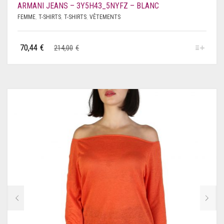
ARMANI JEANS – 3Y5H43_5NYFZ – BLANC
PHILIPP PLEIN
FEMME
,
T-SHIRTS
,
T-SHIRTS
,
VÊTEMENTS
PIERRE CARDIN
70,44
€
214,00
€
PINKO
PLEIN SPORT
POLAROID
PUMA
RICHMOND
ROBERTO CAVALLI
ROCCOBAROCCO
SAUCONY