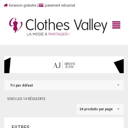
livraison gratuite
|
paiement sécurisé
BIENVENUE
BOUTIQUE
Tri par défaut
HAUT
MARQUES
VOICI LES 14 RÉSULTATS
TOP
UNBOXED
100% CASHMERE
24 produits par page
DÉBARDEURS
CONTACTEZ-NOUS
ADIDAS
FILTRES
ROBES