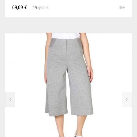
69,09
€
195,00
€