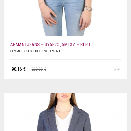
ARMANI JEANS – 3Y5E2C_5M1XZ – BLEU
FEMME
,
PULLS
,
PULLS
,
VÊTEMENTS
90,16
€
260,00
€