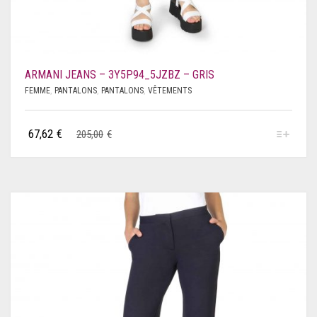
ARMANI JEANS – 3Y5P94_5JZBZ – GRIS
FEMME
,
PANTALONS
,
PANTALONS
,
VÊTEMENTS
67,62
€
205,00
€