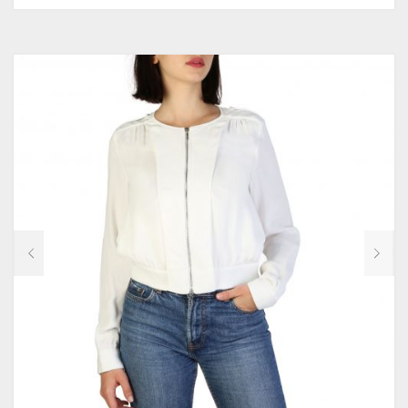
XTI
YES ZEE
GOORIN BROS
WOW!