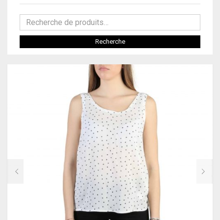
CHAMPION
CLASSIQUES
CIESSE
SNEAKERS
Recherche
COACH
SANDALES
CR7 CRISTIANO RONALDO
CHAUSSURES À LACETS
CUSTO BARCELONA
TALONS HAUTS
DIESEL
BOTTES
DR MARTENS
BOTTINES
DSQUARED2
MOCASSINS
EA7
BALLERINES
ELLESSE
SANDALES