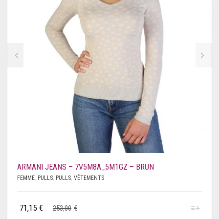
TOMS
TRUSSARDI
U.S. POLO ASSN.
UGG
UNGARO
UNGARO FEVER
VALENTINO BY MARIO VALENTINO
VANS
ARMANI JEANS – 7V5M8A_5M1GZ – BRUN
FEMME
,
PULLS
,
PULLS
,
VÊTEMENTS
VERSACE JEANS
71,15
€
WOOLRICH
253,00
€