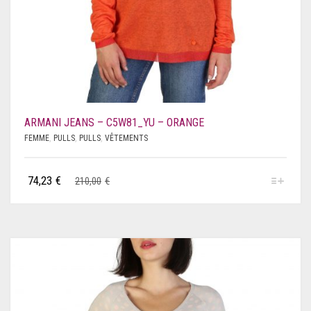
SAVE THE DUCK
SCERVINO
SCHOLL
SERGIO TACCHINI
ARMANI JEANS – C5W81_YU – ORANGE
SHONE
FEMME
,
PULLS
,
PULLS
,
VÊTEMENTS
SUPERDRY
74,23
€
210,00
€
SUPERGA
SWAROVSKI
TIMBERLAND
TOMMY HILFIGER