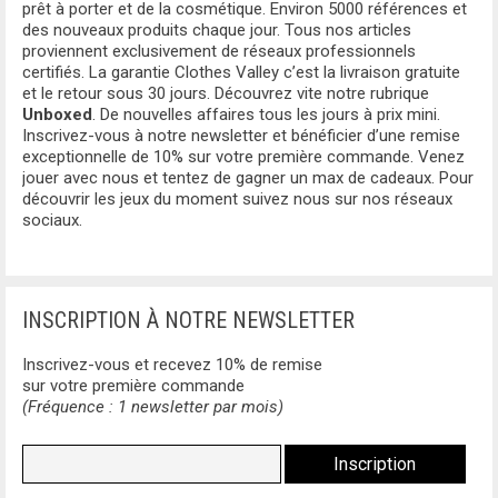
prêt à porter et de la cosmétique. Environ 5000 références et
MADE IN ITALIA
MALLETTES
des nouveaux produits chaque jour. Tous nos articles
proviennent exclusivement de réseaux professionnels
MICHAEL KORS
certifiés. La garantie Clothes Valley c’est la livraison gratuite
POCHETTES
et le retour sous 30 jours. Découvrez vite notre rubrique
Unboxed
. De nouvelles affaires tous les jours à prix mini.
MISSONI
BEAUTY CASE
Inscrivez-vous à notre newsletter et bénéficier d’une remise
exceptionnelle de 10% sur votre première commande. Venez
MOSCHINO
SOUS-VÊTEMENTS
jouer avec nous et tentez de gagner un max de cadeaux. Pour
découvrir les jeux du moment suivez nous sur nos réseaux
NAPAPIJRI
STRINGS
sociaux.
NIKE
CULOTTES
OFF-WHITE
INSCRIPTION À NOTRE NEWSLETTER
Inscrivez-vous et recevez 10% de remise
OXFORD UNIVERSITY
sur votre première commande
(Fréquence : 1 newsletter par mois)
PALM ANGELS
PEPE JEANS