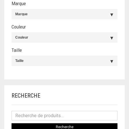
BLUMARINE
Marque
BAS
BLUNDSTONE
JUPES
Couleur
BORBONESE
PANTALONS
BOTTEGA VENETA
JEANS
Taille
BRICS
PANTALON DE JOGGING
BURBERRY
BERMUDA
CALVIN KLEIN
BOXERS
CARRERA
RECHERCHE
SLIPS
CARRERA JEANS
BERMUDA
CAVALLI CLASS
CHAUSSURES
Recherche