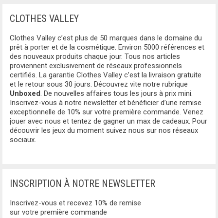
BLUMARINE
CLOTHES VALLEY
BAS
BLUNDSTONE
Clothes Valley c’est plus de 50 marques dans le domaine du
JUPES
BORBONESE
prêt à porter et de la cosmétique. Environ 5000 références et
des nouveaux produits chaque jour. Tous nos articles
PANTALONS
proviennent exclusivement de réseaux professionnels
BOTTEGA VENETA
certifiés. La garantie Clothes Valley c’est la livraison gratuite
JEANS
et le retour sous 30 jours. Découvrez vite notre rubrique
BRICS
Unboxed
. De nouvelles affaires tous les jours à prix mini.
Inscrivez-vous à notre newsletter et bénéficier d’une remise
PANTALON DE JOGGING
exceptionnelle de 10% sur votre première commande. Venez
BURBERRY
jouer avec nous et tentez de gagner un max de cadeaux. Pour
BERMUDA
découvrir les jeux du moment suivez nous sur nos réseaux
CALVIN KLEIN
sociaux.
BOXERS
CARRERA
SLIPS
CARRERA JEANS
INSCRIPTION À NOTRE NEWSLETTER
BERMUDA
CAVALLI CLASS
Inscrivez-vous et recevez 10% de remise
CHAUSSURES
sur votre première commande