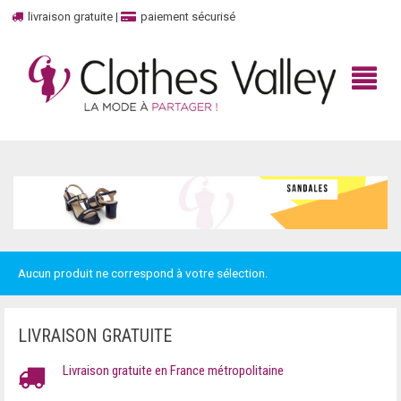
livraison gratuite
|
paiement sécurisé
BIENVENUE
BOUTIQUE
Aucun produit ne correspond à votre sélection.
HAUT
MARQUES
TOP
UNBOXED
100% CASHMERE
LIVRAISON GRATUITE
DÉBARDEURS
CONTACTEZ-NOUS
ADIDAS
Livraison gratuite en France métropolitaine
ROBES