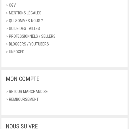
FERRAGAMO
>
CGV
SANDALES À PLATEFORME
>
MENTIONS LÉGALES
FONTANA 2.0
>
QUI SOMMES-NOUS ?
NU-PIEDS ET TONGS
>
GUIDE DES TAILLES
FURLA
BALLERINES
>
PROFESSIONNELS / SELLERS
GEOGRAPHICAL NORWAY
>
BLOGGERS / YOUTUBERS
ACCESSOIRES
>
UNBOXED
GEOX
PORTEFEUILLES
GUCCI
MONTRES
MON COMPTE
GUESS
CEINTURES
>
RETOUR MARCHANDISE
HARMONT & BLAINE
LUNETTES
>
REMBOURSEMENT
HUNTER
LUNETTES DE SOLEIL
ITALIA INDEPENDENT
ECHARPES
NOUS SUIVRE