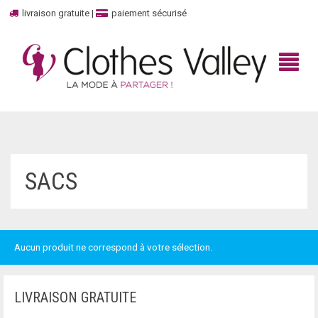
livraison gratuite
|
paiement sécurisé
BIENVENUE
SACS
BOUTIQUE
HAUT
MARQUES
Aucun produit ne correspond à votre sélection.
TOP
UNBOXED
100% CASHMERE
DÉBARDEURS
CONTACTEZ-NOUS
ADIDAS
LIVRAISON GRATUITE
ROBES