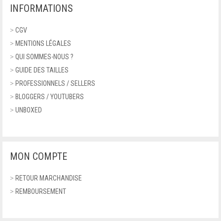
FERRAGAMO
INFORMATIONS
SANDALES À PLATEFORME
FONTANA 2.0
>
CGV
NU-PIEDS ET TONGS
>
MENTIONS LÉGALES
FURLA
>
QUI SOMMES-NOUS ?
BALLERINES
>
GUIDE DES TAILLES
GEOGRAPHICAL NORWAY
ACCESSOIRES
>
PROFESSIONNELS / SELLERS
GEOX
>
BLOGGERS / YOUTUBERS
PORTEFEUILLES
>
UNBOXED
GUCCI
MONTRES
GUESS
CEINTURES
MON COMPTE
HARMONT & BLAINE
LUNETTES
>
RETOUR MARCHANDISE
HUNTER
LUNETTES DE SOLEIL
>
REMBOURSEMENT
ITALIA INDEPENDENT
ECHARPES