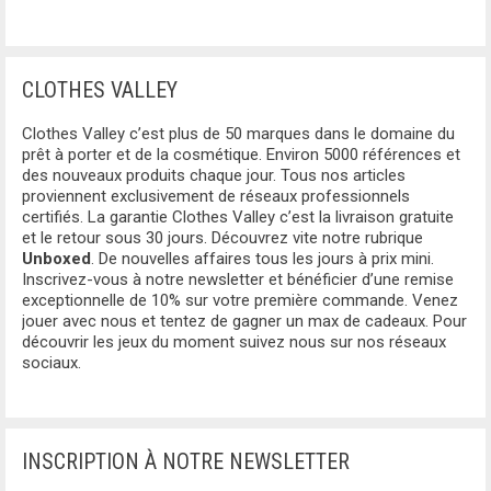
BLUMARINE
BAS
BLUNDSTONE
CLOTHES VALLEY
JUPES
BORBONESE
Clothes Valley c’est plus de 50 marques dans le domaine du
PANTALONS
prêt à porter et de la cosmétique. Environ 5000 références et
BOTTEGA VENETA
des nouveaux produits chaque jour. Tous nos articles
JEANS
proviennent exclusivement de réseaux professionnels
BRICS
certifiés. La garantie Clothes Valley c’est la livraison gratuite
et le retour sous 30 jours. Découvrez vite notre rubrique
PANTALON DE JOGGING
BURBERRY
Unboxed
. De nouvelles affaires tous les jours à prix mini.
Inscrivez-vous à notre newsletter et bénéficier d’une remise
BERMUDA
exceptionnelle de 10% sur votre première commande. Venez
CALVIN KLEIN
jouer avec nous et tentez de gagner un max de cadeaux. Pour
BOXERS
découvrir les jeux du moment suivez nous sur nos réseaux
CARRERA
sociaux.
SLIPS
CARRERA JEANS
BERMUDA
CAVALLI CLASS
INSCRIPTION À NOTRE NEWSLETTER
CHAUSSURES