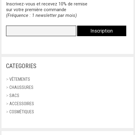
CHAMPION
Inscrivez-vous et recevez 10% de remise
sur votre première commande
CLASSIQUES
(Fréquence : 1 newsletter par mois)
CIESSE
SNEAKERS
COACH
SANDALES
CR7 CRISTIANO RONALDO
CHAUSSURES À LACETS
CUSTO BARCELONA
TALONS HAUTS
CATEGORIES
DIESEL
BOTTES
>
VÊTEMENTS
DR MARTENS
>
CHAUSSURES
BOTTINES
>
SACS
DSQUARED2
>
ACCESSOIRES
MOCASSINS
EA7
>
COSMÉTIQUES
BALLERINES
ELLESSE
SANDALES