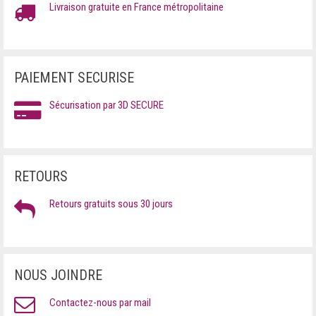
ALESSANDRO DELL’ACQUA
PANIER
0
Livraison gratuite en France métropolitaine
T-SHIRTS
ANA LUBLIN
POLO
ARMANI EXCHANGE
PAIEMENT SECURISE
CHEMISES
ARMANI JEANS
Sécurisation par 3D SECURE
SWEAT-SHIRTS
ARNALDO TOSCANI
GILETS
ATLANTIC STARS
RETOURS
VESTES
BALENCIAGA
Retours gratuits sous 30 jours
COSTUMES
BENETTON
VESTE DE COSTUME
BIKKEMBERGS
NOUS JOINDRE
PULLS
BIRKENSTOCK
Contactez-nous par mail
MANTEAUX