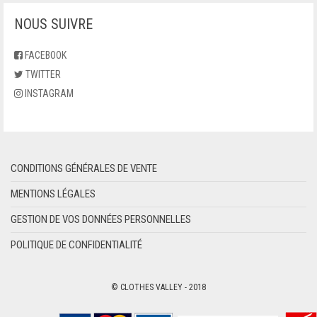
JACOB COHEN
CRAVATES
NOUS SUIVRE
JUST CAVALLI BEACHWEAR
CASQUETTE
FACEBOOK
KARL LAGERFELD
TWITTER
GANTS
INSTAGRAM
LACOSTE
SACS
LAMBORGHINI
SACS BANDOULIÈRE
LAURA BIAGIOTTI
CONDITIONS GÉNÉRALES DE VENTE
SACS À MAIN
MENTIONS LÉGALES
LEVI’S
CABAS
GESTION DE VOS DONNÉES PERSONNELLES
LIU JO
SACS PORTÉ ÉPAULE
POLITIQUE DE CONFIDENTIALITÉ
LOVE MOSCHINO
SACS À DOS
© CLOTHES VALLEY - 2018
LUMBERJACK
SACS DE VOYAGE