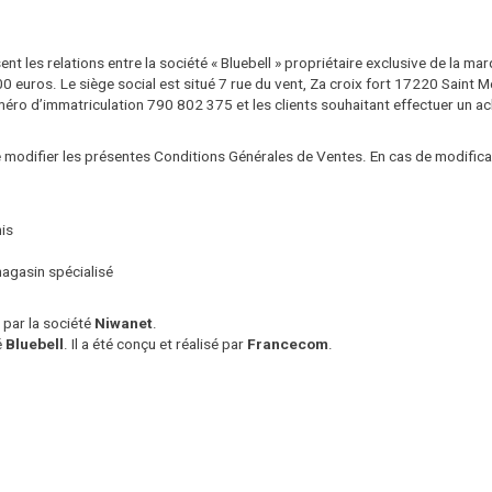
 les relations entre la société « Bluebell » propriétaire exclusive de la marq
00 euros. Le siège social est situé 7 rue du vent, Za croix fort 17220 Saint 
o d’immatriculation 790 802 375 et les clients souhaitant effectuer un acha
 de modifier les présentes Conditions Générales de Ventes. En cas de modifi
nis
agasin spécialisé
par la société
Niwanet
.
é
Bluebell
. Il a été conçu et réalisé par
Francecom
.