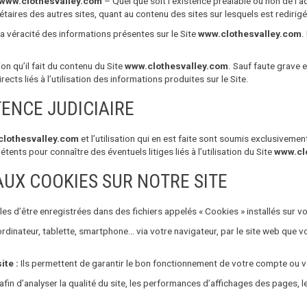
www.clothesvalley.com
– Quel que soit l’existence préalable ou non de l’a
iétaires des autres sites, quant au contenu des sites sur lesquels est redirigé 
 la véracité des informations présentes sur le Site
www.clothesvalley.com
.
ion qu’il fait du contenu du Site
www.clothesvalley.com
. Sauf faute grave 
ts liés à l’utilisation des informations produites sur le Site.
ENCE JUDICIAIRE
lothesvalley.com
et l’utilisation qui en est faite sont soumis exclusivemen
ents pour connaître des éventuels litiges liés à l’utilisation du Site
www.cl
AUX COOKIES SUR NOTRE SITE
es d’être enregistrées dans des fichiers appelés « Cookies » installés sur vo
 ordinateur, tablette, smartphone… via votre navigateur, par le site web que 
ite :
Ils permettent de garantir le bon fonctionnement de votre compte ou v
fin d’analyser la qualité du site, les performances d’affichages des pages, l