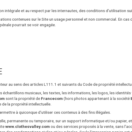
n intégrale et au respect par les internautes, des conditions d’utilisation su
rmations contenues sur le Site un usage personnel et non commercial. En cas
u pénale pourrait se voir engagée.
E
uteur au sens des articles L111.1 et suivants du Code de propriété intellectue
échantillons musicaux, les textes, les informations, les logos, les identités
com
sont la propriété de
Francecom
(hors photos appartenant à la société
de la propriété intellectuelle.
permettre à quiconque d’utiliser ces contenus à des fins illégales.
ielle, permanente ou temporaire, sur un support informatique et/ou papier, 
Site
www.clothesvalley.com
ou des services proposés à la vente, sans l’ac
ner des condamnations civiles et/ou pénales. Seule l’impression papier est a