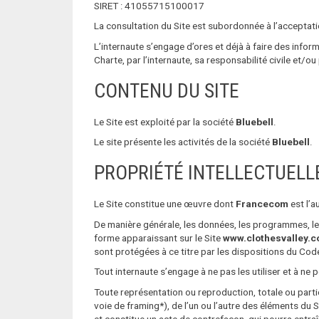
SIRET : 41055715100017
La consultation du Site est subordonnée à l’acceptatio
L’internaute s’engage d’ores et déjà à faire des info
Charte, par l’internaute, sa responsabilité civile et/o
CONTENU DU SITE
Le Site est exploité par la société
Bluebell
.
Le site présente les activités de la société
Bluebell
.
PROPRIÉTÉ INTELLECTUELL
Le Site constitue une œuvre dont
Francecom
est l’a
De manière générale, les données, les programmes, les 
forme apparaissant sur le Site
www.clothesvalley.
sont protégées à ce titre par les dispositions du Code 
Tout internaute s’engage à ne pas les utiliser et à ne 
Toute représentation ou reproduction, totale ou part
voie de framing*), de l’un ou l’autre des éléments du 
et constitue un acte de contrefaçon, qui pourra entraî