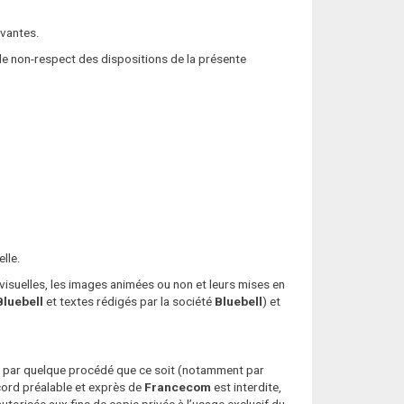
ivantes.
 de non-respect des dispositions de la présente
lle.
 visuelles, les images animées ou non et leurs mises en
Bluebell
et textes rédigés par la société
Bluebell
) et
et par quelque procédé que ce soit (notamment par
cord préalable et exprès de
Francecom
est interdite,
utorisée aux fins de copie privée à l’usage exclusif du