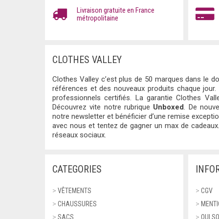
Livraison gratuite en France
métropolitaine
CLOTHES VALLEY
Clothes Valley c’est plus de 50 marques dans le do
références et des nouveaux produits chaque jour.
professionnels certifiés. La garantie Clothes Valle
Découvrez vite notre rubrique
Unboxed
. De nouve
notre newsletter et bénéficier d’une remise except
avec nous et tentez de gagner un max de cadeaux.
réseaux sociaux.
CATEGORIES
INFO
>
VÊTEMENTS
>
CGV
>
CHAUSSURES
>
MENTI
>
SACS
>
QUI S