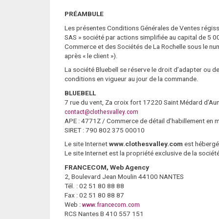
PRÉAMBULE
Les présentes Conditions Générales de Ventes régissent
SAS » société par actions simplifiée au capital de 5 0
Commerce et des Sociétés de La Rochelle sous le numér
après « le client »).
La société Bluebell se réserve le droit d’adapter ou
conditions en vigueur au jour de la commande.
BLUEBELL
7 rue du vent, Za croix fort 17220 Saint Médard d’Au
contact@clothesvalley.com
APE : 4771Z / Commerce de détail d’habillement en m
SIRET : 790 802 375 00010
Le site Internet
www.clothesvalley.com
est hébergé 
Le site Internet est la propriété exclusive de la sociét
FRANCECOM, Web Agency
2, Boulevard Jean Moulin 44100 NANTES
Tél. : 02 51 80 88 88
Fax : 02 51 80 88 87
Web :
www.francecom.com
RCS Nantes B 410 557 151