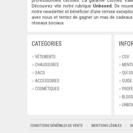
professionnels certifiés. La garantie Clothes Valle
Découvrez vite notre rubrique
Unboxed
. De nouve
notre newsletter et bénéficier d’une remise except
avec nous et tentez de gagner un max de cadeaux.
réseaux sociaux.
CATEGORIES
INFO
>
VÊTEMENTS
>
CGV
>
CHAUSSURES
>
MENTI
>
SACS
>
QUI S
>
ACCESSOIRES
>
GUIDE
>
COSMÉTIQUES
>
PROFE
>
BLOGG
>
UNBO
CONDITIONS GÉNÉRALES DE VENTE
MENTIONS LÉGALES
G