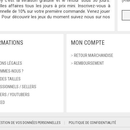
y c’est la livraison gratuite et le retour sous 30 jours.
(Fré
lles affaires tous les jours à prix mini. Inscrivez-vous à
ionnelle de 10% sur votre première commande. Venez jouer
 Pour découvrir les jeux du moment suivez nous sur nos
RMATIONS
MON COMPTE
>
RETOUR MARCHANDISE
ONS LÉGALES
>
REMBOURSEMENT
OMMES-NOUS ?
 DES TAILLES
SSIONNELS / SELLERS
ERS / YOUTUBERS
XED
ESTION DE VOS DONNÉES PERSONNELLES
POLITIQUE DE CONFIDENTIALITÉ