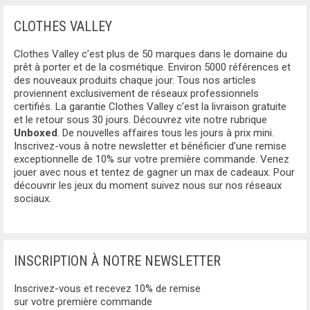
BLUMARINE
CLOTHES VALLEY
BAS
BLUNDSTONE
Clothes Valley c’est plus de 50 marques dans le domaine du
JUPES
BORBONESE
prêt à porter et de la cosmétique. Environ 5000 références et
des nouveaux produits chaque jour. Tous nos articles
PANTALONS
proviennent exclusivement de réseaux professionnels
BOTTEGA VENETA
certifiés. La garantie Clothes Valley c’est la livraison gratuite
JEANS
et le retour sous 30 jours. Découvrez vite notre rubrique
BRICS
Unboxed
. De nouvelles affaires tous les jours à prix mini.
Inscrivez-vous à notre newsletter et bénéficier d’une remise
PANTALON DE JOGGING
exceptionnelle de 10% sur votre première commande. Venez
BURBERRY
jouer avec nous et tentez de gagner un max de cadeaux. Pour
BERMUDA
découvrir les jeux du moment suivez nous sur nos réseaux
CALVIN KLEIN
sociaux.
BOXERS
CARRERA
SLIPS
CARRERA JEANS
INSCRIPTION À NOTRE NEWSLETTER
BERMUDA
CAVALLI CLASS
Inscrivez-vous et recevez 10% de remise
CHAUSSURES
sur votre première commande