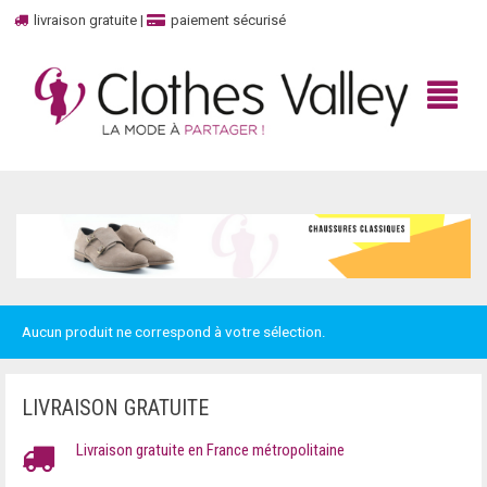
livraison gratuite
|
paiement sécurisé
BIENVENUE
BOUTIQUE
Aucun produit ne correspond à votre sélection.
HAUT
MARQUES
TOP
UNBOXED
100% CASHMERE
LIVRAISON GRATUITE
DÉBARDEURS
CONTACTEZ-NOUS
ADIDAS
Livraison gratuite en France métropolitaine
ROBES