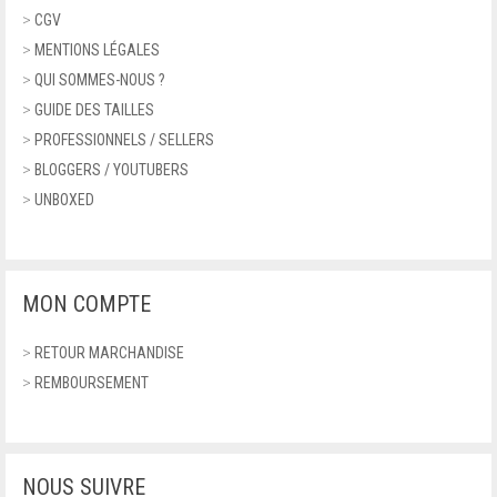
FERRAGAMO
>
CGV
SANDALES À PLATEFORME
>
MENTIONS LÉGALES
FONTANA 2.0
>
QUI SOMMES-NOUS ?
NU-PIEDS ET TONGS
>
GUIDE DES TAILLES
FURLA
BALLERINES
>
PROFESSIONNELS / SELLERS
GEOGRAPHICAL NORWAY
>
BLOGGERS / YOUTUBERS
ACCESSOIRES
>
UNBOXED
GEOX
PORTEFEUILLES
GUCCI
MONTRES
MON COMPTE
GUESS
CEINTURES
>
RETOUR MARCHANDISE
HARMONT & BLAINE
LUNETTES
>
REMBOURSEMENT
HUNTER
LUNETTES DE SOLEIL
ITALIA INDEPENDENT
ECHARPES
NOUS SUIVRE