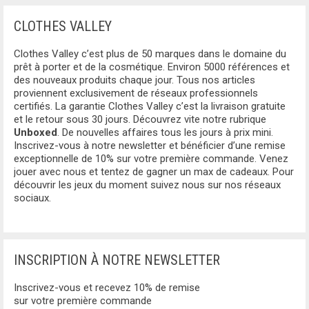
BLUMARINE
CLOTHES VALLEY
BAS
BLUNDSTONE
Clothes Valley c’est plus de 50 marques dans le domaine du
JUPES
BORBONESE
prêt à porter et de la cosmétique. Environ 5000 références et
des nouveaux produits chaque jour. Tous nos articles
PANTALONS
proviennent exclusivement de réseaux professionnels
BOTTEGA VENETA
certifiés. La garantie Clothes Valley c’est la livraison gratuite
JEANS
et le retour sous 30 jours. Découvrez vite notre rubrique
BRICS
Unboxed
. De nouvelles affaires tous les jours à prix mini.
Inscrivez-vous à notre newsletter et bénéficier d’une remise
PANTALON DE JOGGING
exceptionnelle de 10% sur votre première commande. Venez
BURBERRY
jouer avec nous et tentez de gagner un max de cadeaux. Pour
BERMUDA
découvrir les jeux du moment suivez nous sur nos réseaux
CALVIN KLEIN
sociaux.
BOXERS
CARRERA
SLIPS
CARRERA JEANS
INSCRIPTION À NOTRE NEWSLETTER
BERMUDA
CAVALLI CLASS
Inscrivez-vous et recevez 10% de remise
CHAUSSURES
sur votre première commande