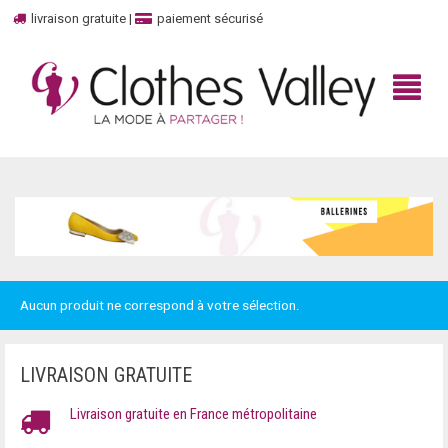
livraison gratuite
|
paiement sécurisé
BIENVENUE
BOUTIQUE
Aucun produit ne correspond à votre sélection.
HAUT
MARQUES
TOP
UNBOXED
100% CASHMERE
LIVRAISON GRATUITE
DÉBARDEURS
CONTACTEZ-NOUS
ADIDAS
Livraison gratuite en France métropolitaine
ROBES