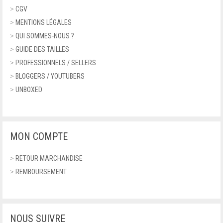
FERRAGAMO
>
CGV
SANDALES À PLATEFORME
>
MENTIONS LÉGALES
FONTANA 2.0
>
QUI SOMMES-NOUS ?
NU-PIEDS ET TONGS
>
GUIDE DES TAILLES
FURLA
BALLERINES
>
PROFESSIONNELS / SELLERS
GEOGRAPHICAL NORWAY
>
BLOGGERS / YOUTUBERS
ACCESSOIRES
>
UNBOXED
GEOX
PORTEFEUILLES
GUCCI
MONTRES
MON COMPTE
GUESS
CEINTURES
>
RETOUR MARCHANDISE
HARMONT & BLAINE
LUNETTES
>
REMBOURSEMENT
HUNTER
LUNETTES DE SOLEIL
ITALIA INDEPENDENT
ECHARPES
NOUS SUIVRE