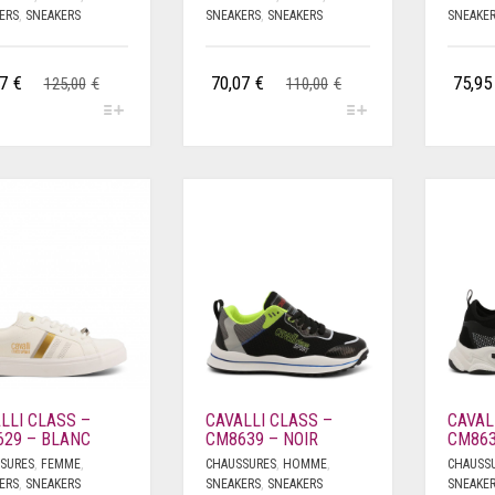
ERS
,
SNEAKERS
SNEAKERS
,
SNEAKERS
SNEAKE
7
€
70,07
€
75,95
125,00
€
110,00
€
LLI CLASS –
CAVALLI CLASS –
CAVAL
29 – BLANC
CM8639 – NOIR
CM863
SURES
,
FEMME
,
CHAUSSURES
,
HOMME
,
CHAUSS
ERS
,
SNEAKERS
SNEAKERS
,
SNEAKERS
SNEAKE