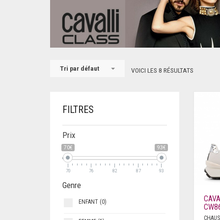
Tri par défaut
VOICI LES 8 RÉSULTATS
FILTRES
Prix
70€
93€
70
76
82
87
93
Genre
CAVA
ENFANT
(0)
CW86
CHAUS