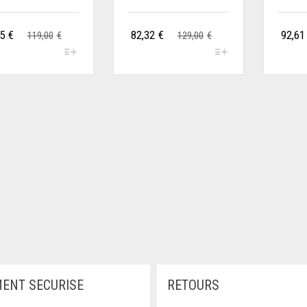
5
€
82,32
€
92,61
119,00
€
129,00
€
MENT SECURISE
RETOURS