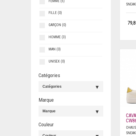
FEMME
(5)
SNEAK
FILLE
(0)
79,8
GARÇON
(0)
HOMME
(3)
MAN
(0)
UNISEX
(0)
Catégories
Marque
CAVA
CW86
Couleur
CHAUS
SNEAK