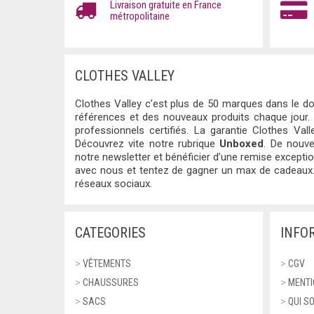
Livraison gratuite en France
métropolitaine
CLOTHES VALLEY
Clothes Valley c’est plus de 50 marques dans le do
références et des nouveaux produits chaque jour.
professionnels certifiés. La garantie Clothes Valle
Découvrez vite notre rubrique
Unboxed
. De nouve
notre newsletter et bénéficier d’une remise except
avec nous et tentez de gagner un max de cadeaux.
réseaux sociaux.
CATEGORIES
INFO
>
VÊTEMENTS
>
CGV
>
CHAUSSURES
>
MENTI
>
SACS
>
QUI S