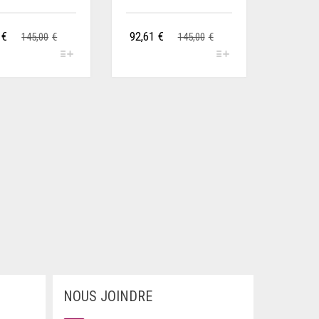
€
92,61
€
145,00
€
145,00
€
NOUS JOINDRE