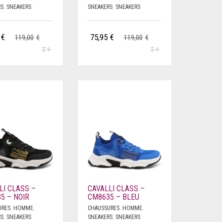
RS
,
SNEAKERS
SNEAKERS
,
SNEAKERS
€
75,95
€
119,00
€
119,00
€
LI CLASS –
CAVALLI CLASS –
5 – NOIR
CM8635 – BLEU
URES
,
HOMME
,
CHAUSSURES
,
HOMME
,
RS
,
SNEAKERS
SNEAKERS
,
SNEAKERS