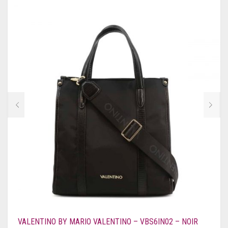
TOMS
TRUSSARDI
U.S. POLO ASSN.
UGG
UNGARO
UNGARO FEVER
VALENTINO BY MARIO VALENTINO
VANS
VERSACE JEANS
WOOLRICH
VALENTINO BY MARIO VALENTINO – VBS6IN02 – NOIR