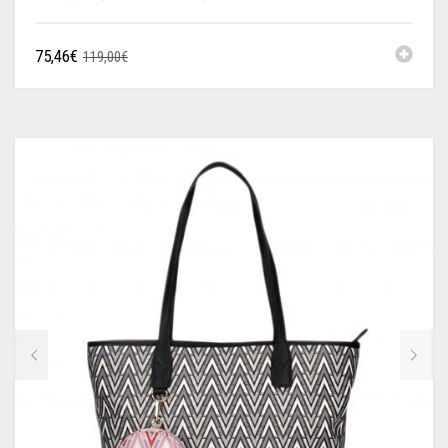
75,46
€
119,00
€