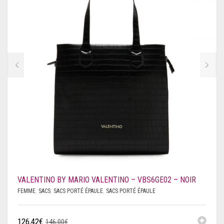
VALENTINO BY MARIO VALENTINO – VBS6GE02 – NOIR
FEMME
,
SACS
,
SACS PORTÉ ÉPAULE
,
SACS PORTÉ ÉPAULE
126,42
€
146,00
€