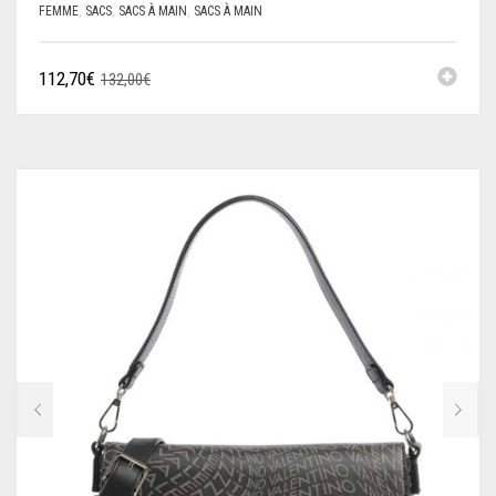
FEMME
,
SACS
,
SACS À MAIN
,
SACS À MAIN
XTI
YES ZEE
112,70
€
132,00
€
GOORIN BROS
WOW!