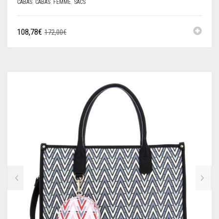
CABAS
,
CABAS
,
FEMME
,
SACS
108,78
€
172,00
€