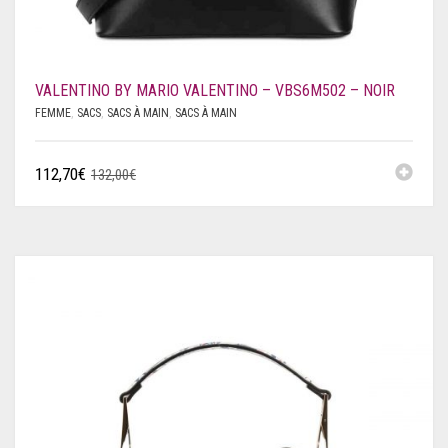
PHILIPP PLEIN
PIERRE CARDIN
VALENTINO BY MARIO VALENTINO – VBS6M502 – NOIR
PINKO
FEMME
,
SACS
,
SACS À MAIN
,
SACS À MAIN
PLEIN SPORT
112,70
€
132,00
€
POLAROID
PUMA
RICHMOND
ROBERTO CAVALLI
ROCCOBAROCCO
SAUCONY