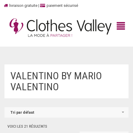
livraison gratuite
|
paiement sécurisé
BIENVENUE
VALENTINO BY MARIO
BOUTIQUE
VALENTINO
HAUT
MARQUES
TOP
UNBOXED
100% CASHMERE
Tri par défaut
DÉBARDEURS
CONTACTEZ-NOUS
ADIDAS
VOICI LES 21 RÉSULTATS
ROBES