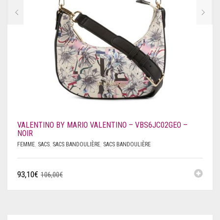
SAVE THE DUCK
SCERVINO
SCHOLL
SERGIO TACCHINI
SHONE
SUPERDRY
VALENTINO BY MARIO VALENTINO – VBS6JC02GEO –
NOIR
SUPERGA
FEMME
,
SACS
,
SACS BANDOULIÈRE
,
SACS BANDOULIÈRE
SWAROVSKI
93,10
€
106,00
€
TIMBERLAND
TOMMY HILFIGER