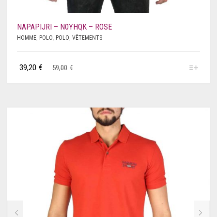
PHILIPP PLEIN
NAPAPIJRI – N0YHQK – ROSE
PIERRE CARDIN
HOMME
,
POLO
,
POLO
,
VÊTEMENTS
PINKO
39,20
€
59,00
€
PLEIN SPORT
POLAROID
PUMA
RICHMOND
ROBERTO CAVALLI
ROCCOBAROCCO
SAUCONY