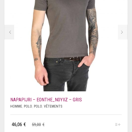
JACOB COHEN
CRAVATES
JUST CAVALLI BEACHWEAR
CASQUETTE
KARL LAGERFELD
GANTS
LACOSTE
SACS
LAMBORGHINI
SACS BANDOULIÈRE
LAURA BIAGIOTTI
SACS À MAIN
LEVI’S
CABAS
LIU JO
SACS PORTÉ ÉPAULE
NAPAPIJRI – EONTHE_N0YIIZ – GRIS
HOMME
,
POLO
,
POLO
,
VÊTEMENTS
LOVE MOSCHINO
SACS À DOS
LUMBERJACK
46,06
€
59,00
€
SACS DE VOYAGE