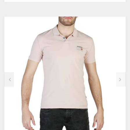
MADE IN ITALIA
MALLETTES
MICHAEL KORS
POCHETTES
MISSONI
BEAUTY CASE
MOSCHINO
SOUS-VÊTEMENTS
NAPAPIJRI
STRINGS
NIKE
CULOTTES
OFF-WHITE
OXFORD UNIVERSITY
PALM ANGELS
PEPE JEANS