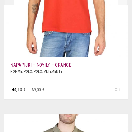
SAVE THE DUCK
SCERVINO
SCHOLL
SERGIO TACCHINI
SHONE
NAPAPIJRI – N0YILY – ORANGE
SUPERDRY
HOMME
,
POLO
,
POLO
,
VÊTEMENTS
SUPERGA
44,10
€
69,00
€
SWAROVSKI
TIMBERLAND
TOMMY HILFIGER