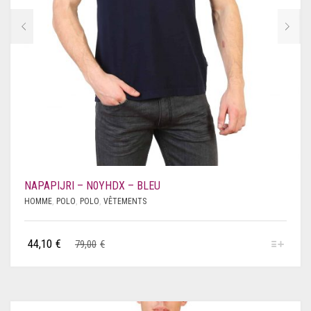
NAPAPIJRI – N0YHDX – BLEU
HOMME
,
POLO
,
POLO
,
VÊTEMENTS
44,10
€
79,00
€