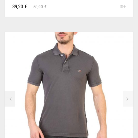
39,20
€
59,00
€
XTI
YES ZEE
GOORIN BROS
WOW!