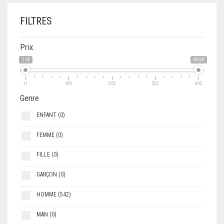
ALESSANDRO DELL’ACQUA
PANIER
0
FILTRES
T-SHIRTS
ANA LUBLIN
POLO
Prix
ARMANI EXCHANGE
11€
692€
CHEMISES
ARMANI JEANS
11
181
352
522
692
SWEAT-SHIRTS
ARNALDO TOSCANI
Genre
GILETS
ATLANTIC STARS
ENFANT
(0)
VESTES
FEMME
(0)
BALENCIAGA
FILLE
(0)
COSTUMES
BENETTON
GARÇON
(0)
VESTE DE COSTUME
BIKKEMBERGS
HOMME
(542)
PULLS
BIRKENSTOCK
MAN
(0)
MANTEAUX