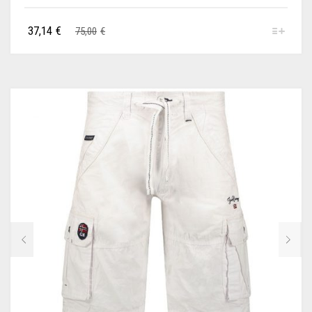
37,14
€
75,00
€