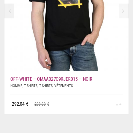
OFF-WHITE – OMAA027C99JER015 – NOIR
HOMME
,
T-SHIRTS
,
T-SHIRTS
,
VÊTEMENTS
292,04
€
298,00
€