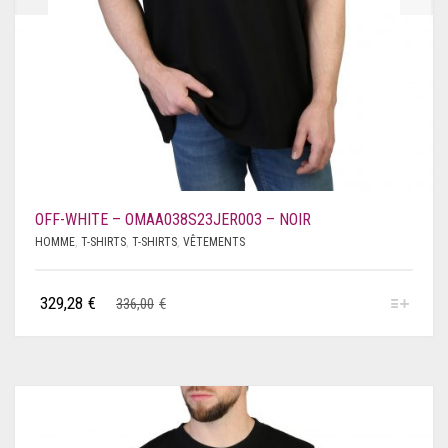
SAVE THE DUCK
SCERVINO
SCHOLL
SERGIO TACCHINI
SHONE
OFF-WHITE – OMAA038S23JER003 – NOIR
SUPERDRY
HOMME
,
T-SHIRTS
,
T-SHIRTS
,
VÊTEMENTS
SUPERGA
329,28
€
336,00
€
SWAROVSKI
TIMBERLAND
TOMMY HILFIGER