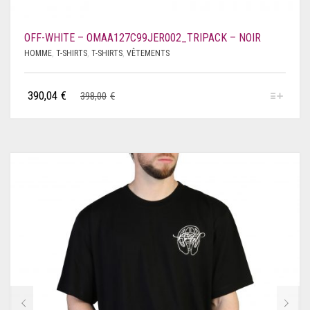
PHILIPP PLEIN
OFF-WHITE – OMAA127C99JER002_TRIPACK – NOIR
PIERRE CARDIN
HOMME
,
T-SHIRTS
,
T-SHIRTS
,
VÊTEMENTS
PINKO
390,04
€
398,00
€
PLEIN SPORT
POLAROID
PUMA
RICHMOND
ROBERTO CAVALLI
ROCCOBAROCCO
SAUCONY