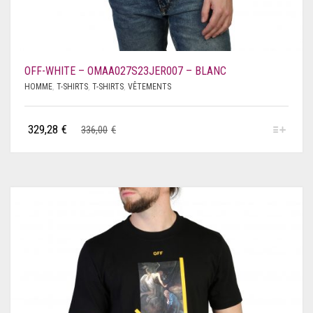
OFF-WHITE – OMAA027S23JER007 – BLANC
HOMME
,
T-SHIRTS
,
T-SHIRTS
,
VÊTEMENTS
329,28
€
336,00
€