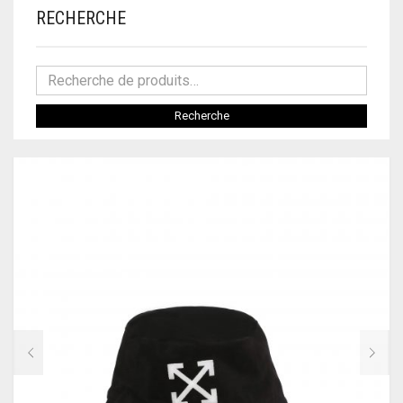
CHAMPION
RECHERCHE
CLASSIQUES
CIESSE
SNEAKERS
COACH
SANDALES
Recherche
CR7 CRISTIANO RONALDO
CHAUSSURES À LACETS
CUSTO BARCELONA
TALONS HAUTS
DIESEL
BOTTES
DR MARTENS
BOTTINES
DSQUARED2
MOCASSINS
EA7
BALLERINES
ELLESSE
SANDALES