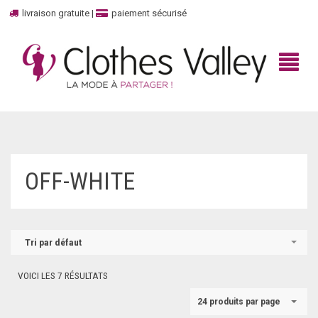
livraison gratuite
|
paiement sécurisé
BIENVENUE
OFF-WHITE
BOUTIQUE
HAUT
MARQUES
Tri par défaut
TOP
UNBOXED
100% CASHMERE
VOICI LES 7 RÉSULTATS
DÉBARDEURS
CONTACTEZ-NOUS
ADIDAS
24 produits par page
ROBES